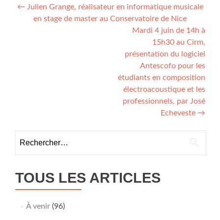
Navigation
←
Julien Grange, réalisateur en informatique musicale
en stage de master au Conservatoire de Nice
de
Mardi 4 juin de 14h à
l’article
15h30 au Cirm,
présentation du logiciel
Antescofo pour les
étudiants en composition
électroacoustique et les
professionnels, par José
Echeveste
→
Rechercher :
TOUS LES ARTICLES
À venir
(96)