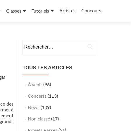
Artistes
Concours
Classes
Tutoriels
Rechercher :
TOUS LES ARTICLES
ge
À venir
(96)
Concerts
(113)
nce des
News
(139)
ermet à
nnement
Non classé
(17)
 grands
Projets Passés
(51)