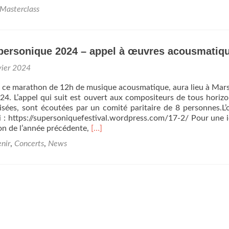
savoir
Masterclass
plus
surÉlise
Heinisch
et
upersonique 2024 – appel à œuvres acousmatiq
Sheng
Yang
vier 2024
organisent
un
e ce marathon de 12h de musique acousmatique, aura lieu à Marse
orchestre
4. L’appel qui suit est ouvert aux compositeurs de tous horizo
d’instruments
sées, sont écoutées par un comité paritaire de 8 personnes.L’o
numériques
ici : https://supersoniquefestival.wordpress.com/17-2/ Pour une 
dans
En
on de l’année précédente,
[…]
une
savoir
enir
,
Concerts
,
News
classe
plus
de
surFestival
6e
Supersonique
au
2024
Collège
–
Rostand
appel
à
à
Nice
œuvres