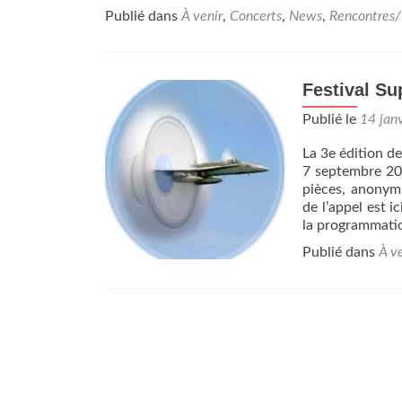
Publié dans
À venir
,
Concerts
,
News
,
Rencontres/
Festival S
Publié le
14 jan
La 3e édition d
7 septembre 202
pièces, anonymi
de l’appel est 
la programmati
Publié dans
À v