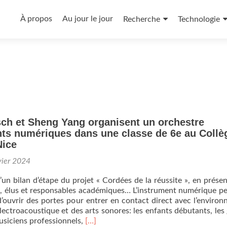
Aller
au
À propos
Au jour le jour
Recherche
Technologie
contenu
principal
sch et Sheng Yang organisent un orchestre
nts numériques dans une classe de 6e au Collè
Nice
vier 2024
’un bilan d’étape du projet « Cordées de la réussite », en prése
s, élus et responsables académiques… L’instrument numérique p
’ouvrir des portes pour entrer en contact direct avec l’enviro
lectroacoustique et des arts sonores: les enfants débutants, les
En
usiciens professionnels,
[…]