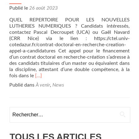
Publié le
26 août 2023
QUEL REPERTOIRE POUR LES NOUVELLES
LUTHERIES NUMERIQUES ? Candidats intéressés,
contactez Pascal Decroupet (UCA) ou Gaël Navard
(CRR Nice) via le lien : https://ctel.univ-
cotedazur.fr/contrat-doctoral-en-recherche-creation-
appel-a-candidatures Cet appel pour le financement
d’un contrat doctoral en recherche-création s’adresse à
des candidats titulaires d’un master ou équivalent dans
la discipline, attestant d’une double compétence, à la
En
fois dans le
[…]
savoir
Publié dans
À venir
,
News
plus
surAPPEL
A
CANDIDATURE
Rechercher :
CONTRAT
DOCTORAL
RECHERCHE-
CREATION
TOUS LES ARTICLES
REMUNERE