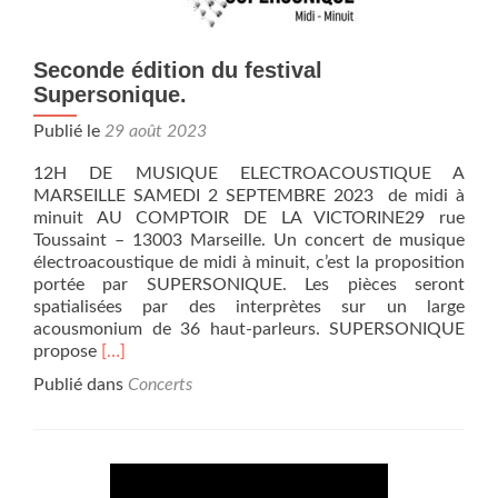
Seconde édition du festival
Supersonique.
Publié le
29 août 2023
12H DE MUSIQUE ELECTROACOUSTIQUE A
MARSEILLE SAMEDI 2 SEPTEMBRE 2023 de midi à
minuit AU COMPTOIR DE LA VICTORINE29 rue
Toussaint – 13003 Marseille. Un concert de musique
électroacoustique de midi à minuit, c’est la proposition
portée par SUPERSONIQUE. Les pièces seront
spatialisées par des interprètes sur un large
acousmonium de 36 haut-parleurs. SUPERSONIQUE
En
propose
[…]
savoir
Publié dans
Concerts
plus
surSeconde
édition
du
festival