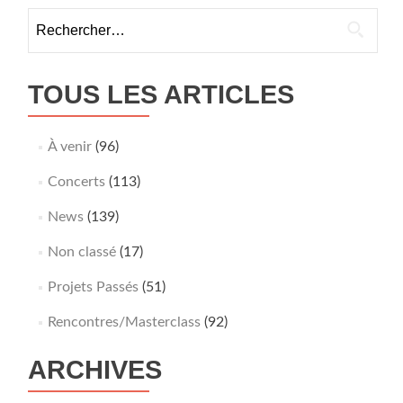
cons
Rechercher :
de
Nic
Univ
Côt
TOUS LES ARTICLES
d’Az
À venir
(96)
Concerts
(113)
News
(139)
Non classé
(17)
Projets Passés
(51)
Rencontres/Masterclass
(92)
ARCHIVES