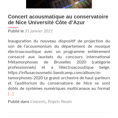
Concert acousmatique au conservatoire
de Nice Université Côte d’Azur
Publié le
31 janvier 2021
Inauguration du nouveau dispositif de projection du
son de l’acousmonium du département de musique
électroacoustique avec un programme entièrement
consacré aux lauréats du concours international
Métamorphoses de Bruxelles 2020 (catégorie
professionnels) et à l’électroacoustique belge.
https://influxacousmatic.bandcamp.com/album/m-
tamorphoses-2020 Le grand orchestre de haut-parleurs
et l’auditorium du conservatoire de Nice se sont
En
dotés de systèmes numériques multicanaux au format
savo
[…]
plus
Publié dans
Concerts
,
Projets Passés
sur
aco
au