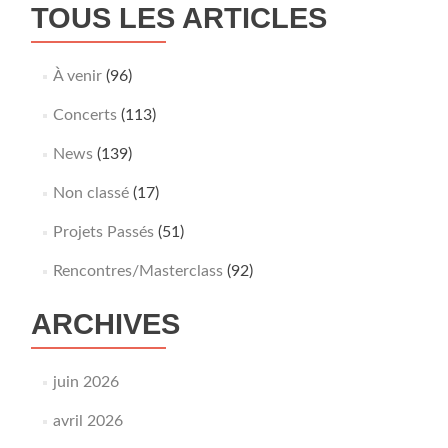
TOUS LES ARTICLES
de
Nice,
programmé
À venir
(96)
à
L’Espace
Concerts
(113)
du
Son,
News
(139)
théâtre
Marni,
Non classé
(17)
Bruxelles,
octobre
Projets Passés
(51)
2025.
Rencontres/Masterclass
(92)
ARCHIVES
juin 2026
avril 2026