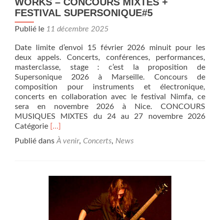
WORKS – CONCOURS MIXTES +
FESTIVAL SUPERSONIQUE#5
Publié le
11 décembre 2025
Date limite d’envoi 15 février 2026 minuit pour les
deux appels. Concerts, conférences, performances,
masterclasse, stage : c’est la proposition de
Supersonique 2026 à Marseille. Concours de
composition pour instruments et électronique,
concerts en collaboration avec le festival Nimfa, ce
sera en novembre 2026 à Nice. CONCOURS
MUSIQUES MIXTES du 24 au 27 novembre 2026
En
Catégorie
[…]
savoir
Publié dans
À venir
,
Concerts
,
News
plus
surDEUX
APPELS
A
OEUVRES
/
CALL
FOR