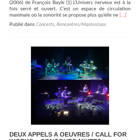
(2006) de François Bayle (1) L’Univers nerveux est à la
fois serré et ouvert. C’est un espace de circulation
En
maximale où la sonorité se propose plus qu’elle ne
[…]
savoir
Publié dans
Concerts
,
Rencontres/Masterclass
plus
surGrand
concert
acousmat
Conserva
de
Nice
21
janvier
2025,
18h30
DEUX APPELS A OEUVRES / CALL FOR