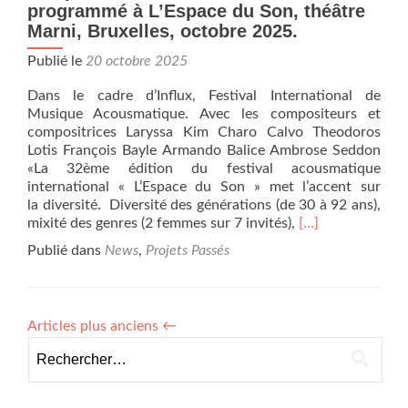
Can
programmé à L’Espace du Son, théâtre
du
Marni, Bruxelles, octobre 2025.
4
au
Publié le
20 octobre 2025
7
Dans le cadre d’Influx, Festival International de
nov
Musique Acousmatique. Avec les compositeurs et
compositrices Laryssa Kim Charo Calvo Theodoros
Lotis François Bayle Armando Balice Ambrose Seddon
«La 32ème édition du festival acousmatique
international « L’Espace du Son » met l’accent sur
la diversité. Diversité des générations (de 30 à 92 ans),
En
mixité des genres (2 femmes sur 7 invités),
[…]
savoir
Publié dans
News
,
Projets Passés
plus
surDamian
Gorandi,
nouveau
Articles plus anciens
←
professeur
Rechercher :
de
composition
au
Conservatoire