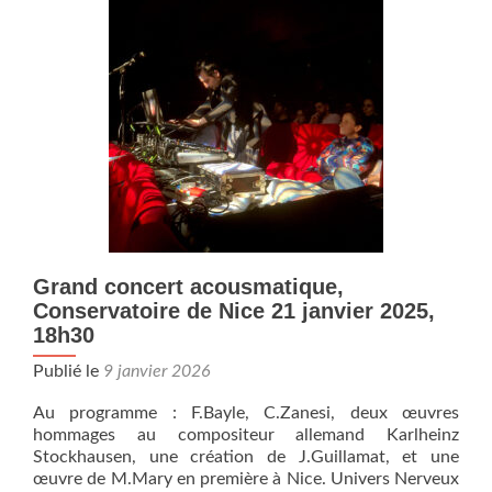
Nice
International
Music
Academy
sont
ouvertes.
Grand concert acousmatique,
Conservatoire de Nice 21 janvier 2025,
18h30
Publié le
9 janvier 2026
Au programme : F.Bayle, C.Zanesi, deux œuvres
hommages au compositeur allemand Karlheinz
Stockhausen, une création de J.Guillamat, et une
œuvre de M.Mary en première à Nice. Univers Nerveux