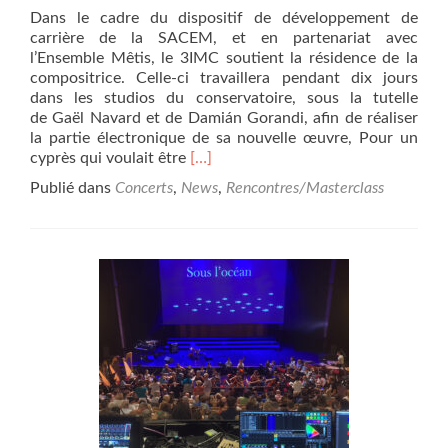
Dans le cadre du dispositif de développement de
6
carrière de la SACEM, et en partenariat avec
à
l’Ensemble Mêtis, le 3IMC soutient la résidence de la
17h30
compositrice. Celle-ci travaillera pendant dix jours
dans les studios du conservatoire, sous la tutelle
de Gaël Navard et de Damián Gorandi, afin de réaliser
la partie électronique de sa nouvelle œuvre, Pour un
En
cyprès qui voulait être
[…]
savoir
Publié dans
Concerts
,
News
,
Rencontres/Masterclass
plus
surLa
compositrice
iranienne
Hanna
Mesgari
est
en
résidence
au
Conservatoire
de
Nice