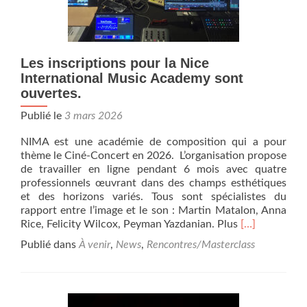
depuis
le
27
avril
Les inscriptions pour la Nice
2026
International Music Academy sont
ouvertes.
Publié le
3 mars 2026
NIMA est une académie de composition qui a pour
thème le Ciné-Concert en 2026. L’organisation propose
de travailler en ligne pendant 6 mois avec quatre
professionnels œuvrant dans des champs esthétiques
et des horizons variés. Tous sont spécialistes du
rapport entre l’image et le son : Martin Matalon, Anna
En
Rice, Felicity Wilcox, Peyman Yazdanian. Plus
[…]
savoir
Publié dans
À venir
,
News
,
Rencontres/Masterclass
plus
surLes
inscriptions
pour
la