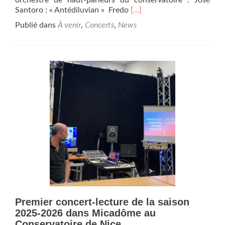
orchestre de haut-parleurs du conservatoire : José
En
Santoro : « Antédiluvian » Fredo
[…]
savoir
Publié dans
À venir
,
Concerts
,
News
plus
surJeudi
27
novembre
2025
-19h-
à
l’Espace
Léo
Ferré
à
Monaco,
Anomalies,
un
concert
scénographié
unique
Premier concert-lecture de la saison
et
hors
2025-2026 dans Micadôme au
norme.
Conservatoire de Nice