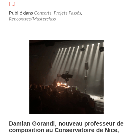
savo
[…]
plus
Publié dans
Concerts
,
Projets Passés
,
surL
Rencontres/Masterclass
gra
orch
de
haut
parl
du
Cons
de
Nic
part
des
23è
Jou
Nati
de
la
Mus
Damian Gorandi, nouveau professeur de
Elec
à
composition au Conservatoire de Nice,