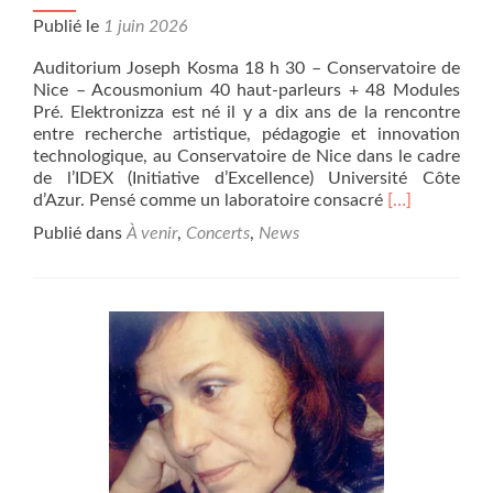
Publié le
1 juin 2026
Auditorium Joseph Kosma 18 h 30 – Conservatoire de
Nice – Acousmonium 40 haut-parleurs + 48 Modules
Pré. Elektronizza est né il y a dix ans de la rencontre
entre recherche artistique, pédagogie et innovation
technologique, au Conservatoire de Nice dans le cadre
de l’IDEX (Initiative d’Excellence) Université Côte
En
d’Azur. Pensé comme un laboratoire consacré
[…]
savoir
Publié dans
À venir
,
Concerts
,
News
plus
surJEUDI
11
JUIN
2026,
CONCERT
ELEKTRONIZ