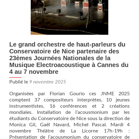
Micadôme
au
Conservatoire
de
Nice
Le grand orchestre de haut-parleurs du
Conservatoire de Nice partenaire des
23èmes Journées Nationales de la
Musique Electroacoustique à Cannes du
4 au 7 novembre
Publié le
9 novembre 2025
Organisées par Florian Gourio ces JNME 2025
comptent 37 compositeurs interprètes, 10 jeunes
instrumentistes, 16 conférences et 2 créations
mondiales. Installation de l’acousmonium par les
étudiants du Conservatoire de Nice sous la direction de
Monica Gil, Gaël Navard, Michel Pascal. Mardi 4
novembre Théâtre de La Licorne 17h-19h :
En
Présentation de l’acousmonium du conservatoire de