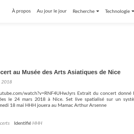
Aller
au
À propos
Au jour le jour
Recherche
Technologie
contenu
principal
ert au Musée des Arts Asiatiques de Nice
i 2018
outube.com/watch?v=RNF4UHwJyrs Extrait du concert donné l
s le 24 mars 2018 à Nice. Set live spatialisé sur un syst
 Samedi 18 mai HHH jouera au Mamac Arthur Ar
certs
Identifié
HHH