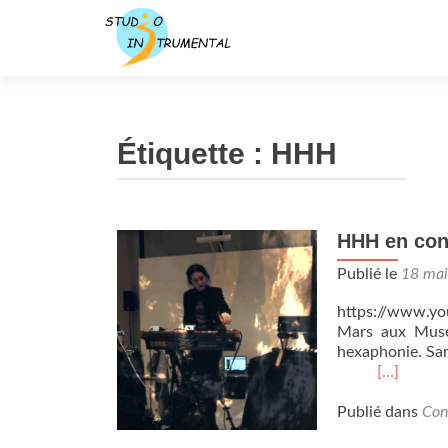
Étiquette :
HHH
HHH en conc
Publié le
18 ma
https://www.y
Mars aux Musée
hexaphonie.
En
[…]
savoir
plus
Publié dans
Con
surHHH