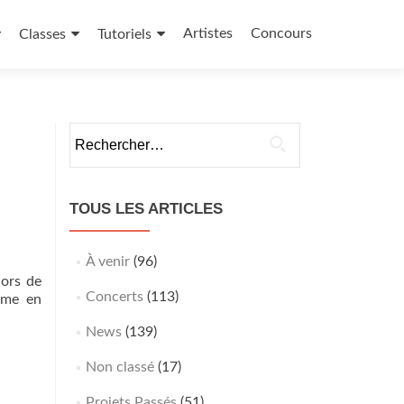
Artistes
Concours
Classes
Tutoriels
Rechercher :
TOUS LES ARTICLES
À venir
(96)
ors de
Concerts
(113)
ème en
senne
News
(139)
Non classé
(17)
Projets Passés
(51)