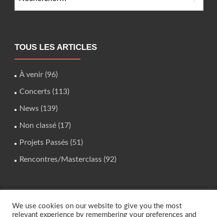
TOUS LES ARTICLES
À venir
(96)
Concerts
(113)
News
(139)
Non classé
(17)
Projets Passés
(51)
Rencontres/Masterclass
(92)
We use cookies on our website to give you the most
studio.instrumental@gmail.com
relevant experience by remembering your preferences and