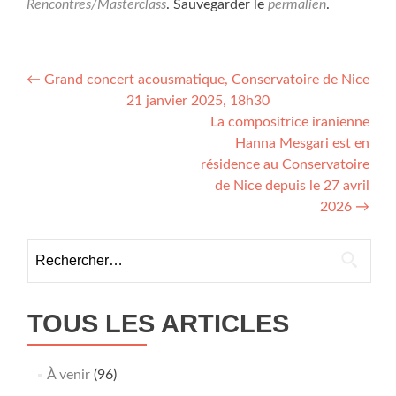
Rencontres/Masterclass
. Sauvegarder le
permalien
.
Navigation
←
Grand concert acousmatique, Conservatoire de Nice
21 janvier 2025, 18h30
de
La compositrice iranienne
l’article
Hanna Mesgari est en
résidence au Conservatoire
de Nice depuis le 27 avril
2026
→
Rechercher :
TOUS LES ARTICLES
À venir
(96)