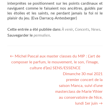
interprètes se positionnent sur les points cardinaux et
naviguent comme le faisaient nos ancêtres, guidés par
les étoiles et les saints, ne perdant jamais la foi ni le
plaisir du jeu. (Eva Darracq-Antesberger)
Cette entrée a été publiée dans
À venir
,
Concerts
,
News
.
Sauvegarder le
permalien
.
Navigation
←
Michel Pascal aux master classes du MIP : L’art de
composer le parfum, le mouvement, le son, l’image,
de
culture d’(es) SENS/ESSENCE
l’article
Dimanche 30 mai 2021
premier concert de la
saison Manca, suivi d’une
masterclass de Marie Ythier
au conservatoire de Nice,
lundi 1er juin
→