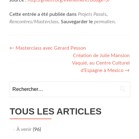
source :
http://gmem.org/evenement/bouge-3/
Cette entrée a été publiée dans
Projets Passés
,
Rencontres/Masterclass
. Sauvegarder le
permalien
.
Navigation
←
Masterclass avec Gérard Pesson
Création de Julie Mansion
de
Vaquié, au Centre Culturel
l’article
d’Espagne à Mexico
→
Rechercher :
TOUS LES ARTICLES
À venir
(96)