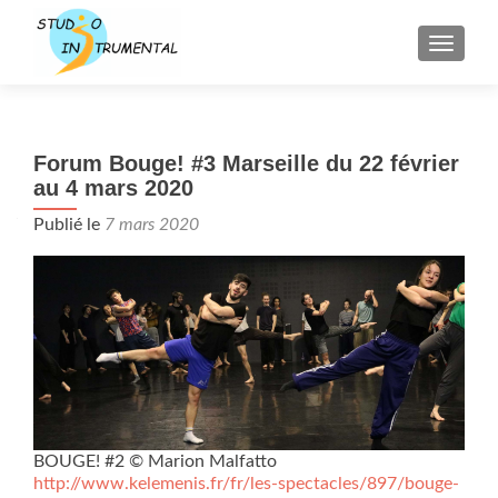
AFFICH
Forum Bouge! #3 Marseille du 22 février
au 4 mars 2020
Publié le
7 mars 2020
BOUGE! #2 © Marion Malfatto
http://www.kelemenis.fr/fr/les-spectacles/897/bouge-