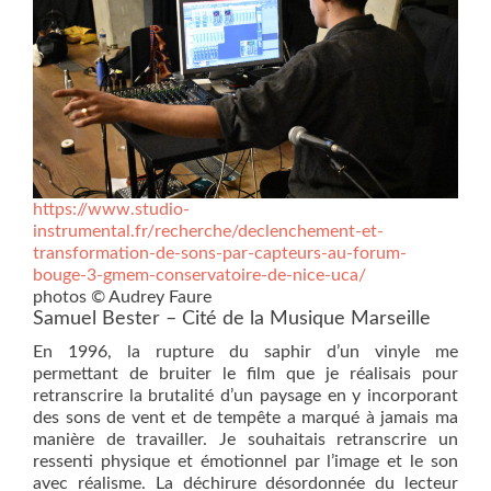
https://www.studio-
instrumental.fr/recherche/declenchement-et-
transformation-de-sons-par-capteurs-au-forum-
bouge-3-gmem-conservatoire-de-nice-uca/
photos © Audrey Faure
Samuel Bester – Cité de la Musique Marseille
En 1996, la rupture du saphir d’un vinyle me
permettant de bruiter le film que je réalisais pour
retranscrire la brutalité d’un paysage en y incorporant
des sons de vent et de tempête a marqué à jamais ma
manière de travailler. Je souhaitais retranscrire un
ressenti physique et émotionnel par l’image et le son
avec réalisme. La déchirure désordonnée du lecteur