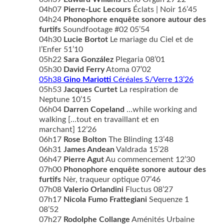
04h07
Pierre-Luc Lecours
Éclats | Noir 16’45
04h24
Phonophore enquête sonore autour des
furtifs
Soundfootage #02 05’54
04h30
Lucie Bortot
Le mariage du Ciel et de
l’Enfer 51’10
05h22
Sara González
Plegaria 08’01
05h30
David Ferry
Atoma 07’02
05h38
Gino Mariotti
Céréales S/Verre 13’26
05h53
Jacques Curtet
La respiration de
Neptune 10’15
06h04
Darren Copeland
…while working and
walking […tout en travaillant et en
marchant] 12’26
06h17
Rose Bolton
The Blinding 13’48
06h31
James Andean
Valdrada 15’28
06h47
Pierre Agut
Au commencement 12’30
07h00
Phonophore enquête sonore autour des
furtifs
Nèr, traqueur optique 07’46
07h08
Valerio Orlandini
Fluctus 08’27
07h17
Nicola Fumo Frattegiani
Sequenze 1
08’52
07h27
Rodolphe Collange
Aménités Urbaine