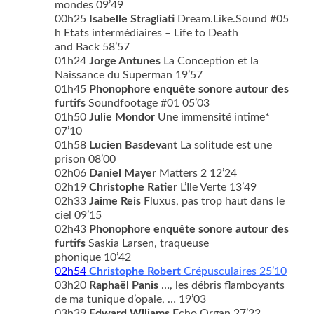
mondes 09’49
00h25
Isabelle Stragliati
Dream.Like.Sound #05
h Etats intermédiaires – Life to Death
and Back 58’57
01h24
Jorge Antunes
La Conception et la
Naissance du Superman 19’57
01h45
Phonophore enquête sonore autour des
furtifs
Soundfootage #01 05’03
01h50
Julie Mondor
Une immensité intime*
07’10
01h58
Lucien Basdevant
La solitude est une
prison 08’00
02h06
Daniel Mayer
Matters 2 12’24
02h19
Christophe Ratier
L’Ile Verte 13’49
02h33
Jaime Reis
Fluxus, pas trop haut dans le
ciel 09’15
02h43
Phonophore enquête sonore autour des
furtifs
Saskia Larsen, traqueuse
phonique 10’42
02h54
Christophe Robert
Crépusculaires 25’10
03h20
Raphaël Panis
…, les débris flamboyants
de ma tunique d’opale, … 19’03
03h39
Edward Wlliams
Echo Organ 27’22