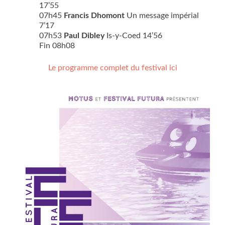
17’55
07h45
Francis Dhomont
Un message impérial
7’17
07h53
Paul Dibley
Is-y-Coed 14’56
Fin 08h08
Le programme complet du festival ici