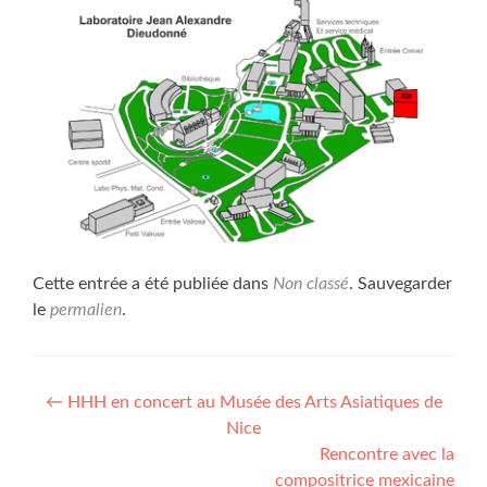
Cette entrée a été publiée dans
Non classé
. Sauvegarder
le
permalien
.
Navigation
←
HHH en concert au Musée des Arts Asiatiques de
Nice
de
Rencontre avec la
l’article
compositrice mexicaine