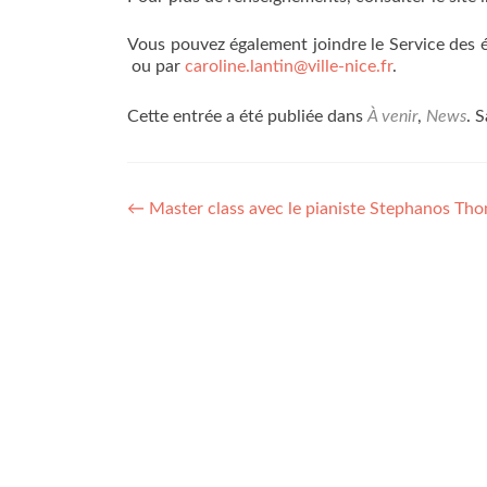
Vous pouvez également joindre le Service des
ou par
caroline.lantin@ville-nice.fr
.
Cette entrée a été publiée dans
À venir
,
News
. 
Navigation
←
Master class avec le pianiste Stephanos T
de
l’article