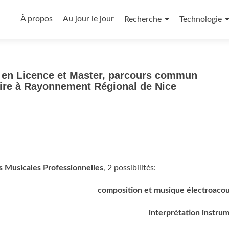
Aller
au
À propos
Au jour le jour
Recherche
Technologie
contenu
principal
e en Licence et Master, parcours commun
oire à Rayonnement Régional de Nice
s Musicales Professionnelles
, 2 possibilités:
composition et musique électroaco
interprétation instru