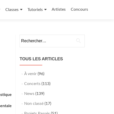
Artistes
Concours
Classes
Tutoriels
Rechercher :
TOUS LES ARTICLES
À venir
(96)
Concerts
(113)
News
(139)
ustique
Non classé
(17)
mentale
Projets Passés
(51)