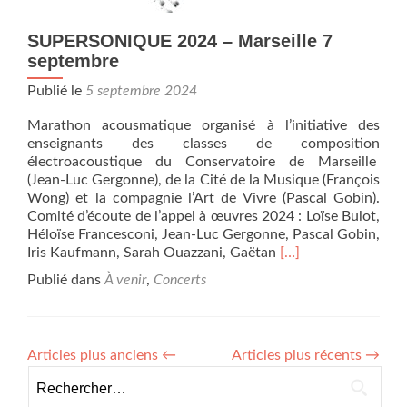
SUPERSONIQUE 2024 – Marseille 7
septembre
Publié le
5 septembre 2024
Marathon acousmatique organisé à l’initiative des
enseignants des classes de composition
électroacoustique du Conservatoire de Marseille
(Jean-Luc Gergonne), de la Cité de la Musique (François
Wong) et la compagnie l’Art de Vivre (Pascal Gobin).
Comité d’écoute de l’appel à œuvres 2024 : Loïse Bulot,
Héloïse Francesconi, Jean-Luc Gergonne, Pascal Gobin,
En
Iris Kaufmann, Sarah Ouazzani, Gaëtan
[…]
savoir
Publié dans
À venir
,
Concerts
plus
surSUPERSONIQU
2024
–
Articles plus anciens
←
Articles plus récents
→
Marseille
Rechercher :
7
septembre