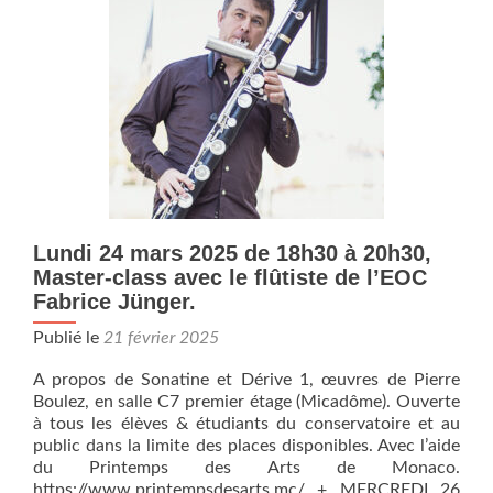
Laurence
Marthouret
et
Patrick
Marcland
Lundi 24 mars 2025 de 18h30 à 20h30,
Master-class avec le flûtiste de l’EOC
Fabrice Jünger.
Publié le
21 février 2025
A propos de Sonatine et Dérive 1, œuvres de Pierre
Boulez, en salle C7 premier étage (Micadôme). Ouverte
à tous les élèves & étudiants du conservatoire et au
public dans la limite des places disponibles. Avec l’aide
du Printemps des Arts de Monaco.
https://www.printempsdesarts.mc/ + MERCREDI 26