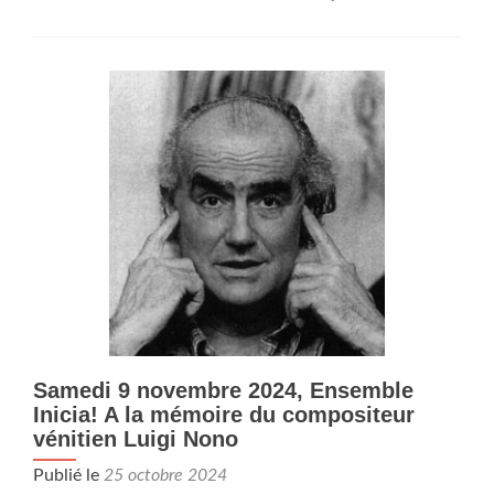
plus
surSéa
publiqu
dans
Micad
:
lundi
4,
mardi
5,
mercred
6,
vendred
8 nove
Samedi 9 novembre 2024, Ensemble
Inicia! A la mémoire du compositeur
vénitien Luigi Nono
Publié le
25 octobre 2024