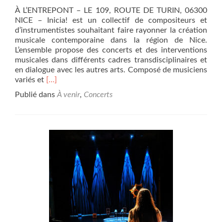
À L’ENTREPONT – LE 109, ROUTE DE TURIN, 06300
NICE – Inicia! est un collectif de compositeurs et
d’instrumentistes souhaitant faire rayonner la création
musicale contemporaine dans la région de Nice.
L’ensemble propose des concerts et des interventions
musicales dans différents cadres transdisciplinaires et
en dialogue avec les autres arts. Composé de musiciens
En
variés et
[…]
savoir
Publié dans
À venir
,
Concerts
plus
surSamedi
9
novembre
2024,
Ensemble
Inicia!
A
la
mémoire
du
compositeur
vénitien