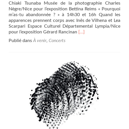
Chiaki Tsunaba Musée de la photographie Charles
Nègre/Nice pour l’exposition Bettina Reims « Pourquoi
m’as-tu abandonnée ? » à 14h30 et 16h Quand les
apparences prennent corps avec Inês de Vilhena et Lea
Scarpari Espace Culturel Départemental Lympia/Nice
En
pour l’exposition Gérard Rancinan
[…]
savoir
Publié dans
À venir
,
Concerts
plus
sur21
et
22
septembre
2024,
2
créations
de
Laurence
Marthouret
et
Patrick
Marcland