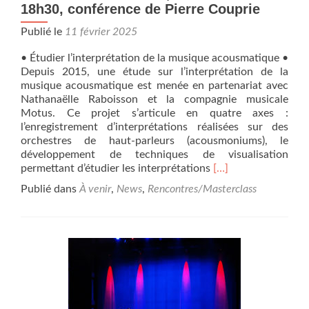
18h30, conférence de Pierre Couprie
Publié le
11 février 2025
• Étudier l’interprétation de la musique acousmatique •
Depuis 2015, une étude sur l’interprétation de la
musique acousmatique est menée en partenariat avec
Nathanaëlle Raboisson et la compagnie musicale
Motus. Ce projet s’articule en quatre axes :
l’enregistrement d’interprétations réalisées sur des
orchestres de haut-parleurs (acousmoniums), le
développement de techniques de visualisation
En
permettant d’étudier les interprétations
[…]
savoir
Publié dans
À venir
,
News
,
Rencontres/Masterclass
plus
surConservatoire
de
Nice,
mardi
11
mars
à
18h30, conférence