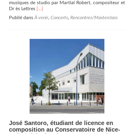
musiques de studio par Martial Robert, compositeur et
En
Dr ès Lettres
[…]
savoir
Publié dans
À venir
,
Concerts
,
Rencontres/Masterclass
plus
surEvénement
au Conservatoire Toulon
Provence-
Méditerranée
du
21
au
24
janvier
2025
avec
le
grand
orchestre
de
haut-
José Santoro, étudiant de licence en
parleurs
du
composition au Conservatoire de Nice-