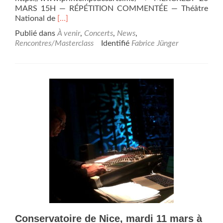
MARS 15H — RÉPÉTITION COMMENTÉE — Théâtre
En
National de
[…]
savoir
Publié dans
À venir
,
Concerts
,
News
,
plus
Rencontres/Masterclass
Identifié
Fabrice Jünger
surLundi
24
mars
2025
de
18h30
à
20h30,
Master-
class
avec
le
flûtiste
de
l’EOC
Fabrice
Jünger.
Conservatoire de Nice, mardi 11 mars à