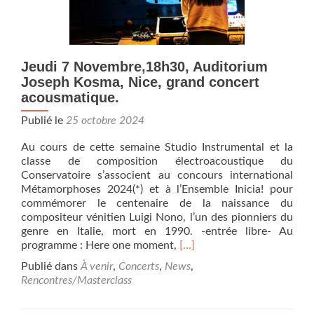
Luigi
Nono
Jeudi 7 Novembre,18h30, Auditorium
Joseph Kosma, Nice, grand concert
acousmatique.
Publié le
25 octobre 2024
Au cours de cette semaine Studio Instrumental et la
classe de composition électroacoustique du
Conservatoire s’associent au concours international
Métamorphoses 2024(*) et à l’Ensemble Inicia! pour
commémorer le centenaire de la naissance du
compositeur vénitien Luigi Nono, l’un des pionniers du
genre en Italie, mort en 1990. -entrée libre- Au
En
programme : Here one moment,
[…]
savoir
Publié dans
À venir
,
Concerts
,
News
,
plus
Rencontres/Masterclass
surJeudi
7