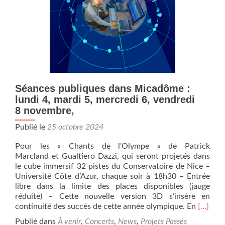
Conservatoir
de
Nice-
Université
Côte
d’Azur
programmé
aux
Séances publiques dans Micadôme :
Journées
Nationales
lundi 4, mardi 5, mercredi 6, vendredi
de
8 novembre,
la
Publié le
25 octobre 2024
Musique
Electroacous
Pour les « Chants de l’Olympe » de Patrick
à
Marcland et Gualtiero Dazzi, qui seront projetés dans
Pantin.
le cube immersif 32 pistes du Conservatoire de Nice –
Université Côte d’Azur, chaque soir à 18h30 – Entrée
libre dans la limite des places disponibles (jauge
réduite) – Cette nouvelle version 3D s’insère en
En
continuité des succès de cette année olympique. En
[…]
savoir
Publié dans
À venir
,
Concerts
,
News
,
Projets Passés