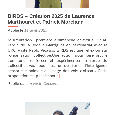
BIRDS – Création 2025 de Laurence
Marthouret et Patrick Marcland
Publié le
11 avril 2025
Murmuration… première le dimanche 27 avril à 15h au
Jardin de la Rode à Martigues en partenariat avec le
CRC – site Pablo Picasso. BIRDS est une réflexion sur
l’organisation collective.Une action pour faire œuvre
commune, renforcer et expérimenter la force du
collectif, avec pour trame de fond, l’intelligence
sensorielle animale à l’image des vols d’oiseaux.Cette
En
proposition est pensée pour
[…]
savoir
Publié dans
À venir
,
Concerts
plus
surBIRDS
–
Création
2025
de