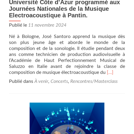
Conservatoire
Université Côte d’Azur programmé aux
de
Journées Nationales de la Musique
Nice-
Electroacoustique à Pantin.
Université
Côte
Publié le
11 novembre 2024
d’Azur
Né à Bologne, José Santoro apprend la musique dès
son plus jeune âge et aborde le monde de la
composition et de la sonologie. Il étudie pendant deux
ans comme technicien de production audiovisuelle à
l’Académie de Haut Perfectionnement Musical de
Saluzzo en Italie avant de rejoindre la classe de
En
composition de musique électroacoustique du
[…]
savoir
Publié dans
À venir
,
Concerts
,
Rencontres/Masterclass
plus
surJosé
Santoro,
étudiant
de
licence
en
composition
au