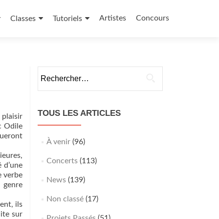
Artistes
Concours
Classes
Tutoriels
Rechercher :
TOUS LES ARTICLES
plaisir
c Odile
ueront
À venir
(96)
ieures,
Concerts
(113)
é d’une
e verbe
News
(139)
n genre
Non classé
(17)
nt, ils
ite sur
Projets Passés
(51)