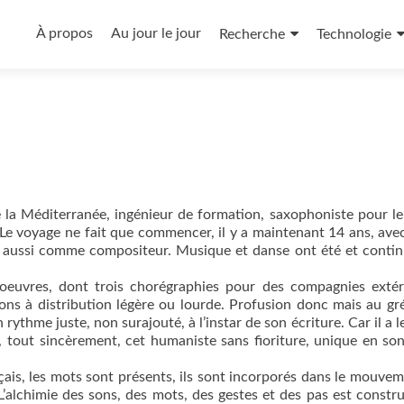
Aller
au
À propos
Au jour le jour
Recherche
Technologie
contenu
principal
a Méditerranée, ingénieur de formation, saxophoniste pour le 
 Le voyage ne fait que commencer, il y a maintenant 14 ans, ave
aussi comme compositeur. Musique et danse ont été et contin
oeuvres, dont trois chorégraphies pour des compagnies extér
ons à distribution légère ou lourde. Profusion donc mais au gr
thme juste, non surajouté, à l’instar de son écriture. Car il a l
, tout sincèrement, cet humaniste sans fioriture, unique en so
ais, les mots sont présents, ils sont incorporés dans le mouveme
alchimie des sons, des mots, des gestes et des pas est constru